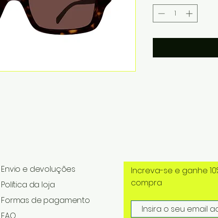
Envio e devoluções
Increva-se e ganhe 10
compra
Política da loja
Formas de pagamento
FAQ