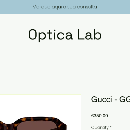
Marque
aqui
a sua consulta.
Optica Lab
Gucci - G
Price
€350.00
Quantity
*