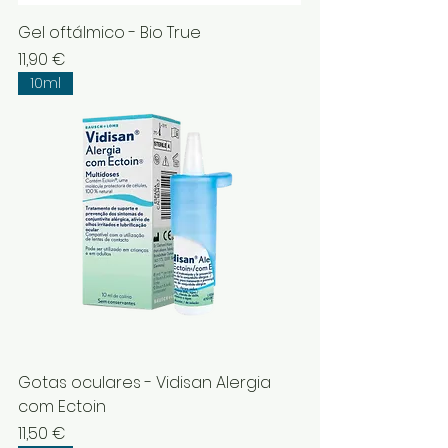
Gel oftálmico - Bio True
Preço
11,90 €
10ml
Gotas oculares - Vidisan Alergia
com Ectoin
Preço
11,50 €