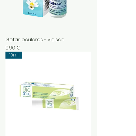
Gotas oculares - Vidisan
Preço
9,90 €
10ml