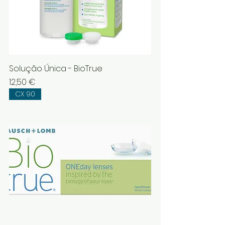
Solução Única - BioTrue
Preço
12,50 €
CX 90