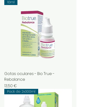
10ml
Gotas oculares - Bio True -
Rebalance
Preço
13,50 €
Pack de 2x300ml