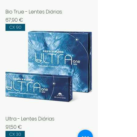
Bio True - Lentes Diárias
Preço
67,90 €
CX 90
Ultra - Lentes Diárias
Preço
91,50 €
CX 30