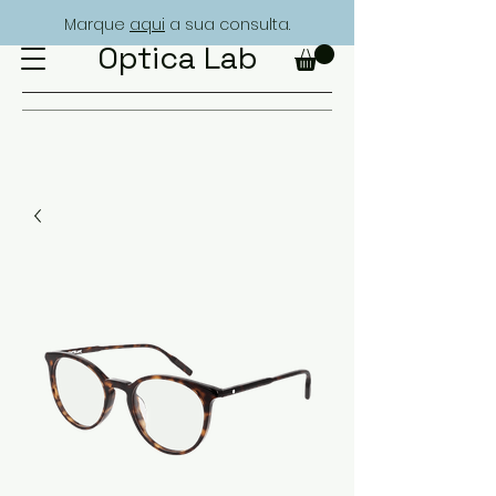
Marque
aqui
a sua consulta.
Optica Lab