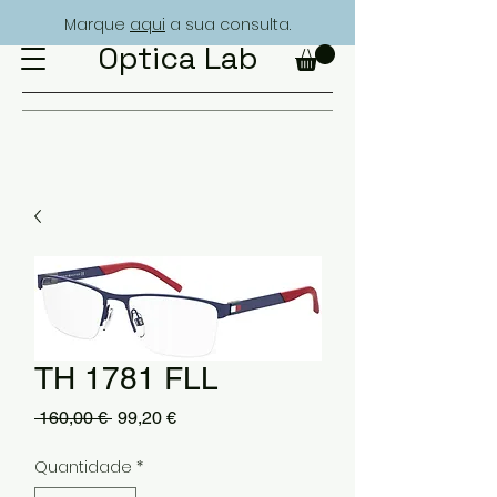
Marque
aqui
a sua consulta.
Optica Lab
TH 1781 FLL
Preço
Preço
 160,00 € 
99,20 €
normal
promocional
Quantidade
*