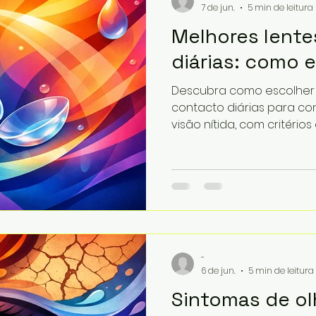
7 de jun.
5 min de leitura
Melhores lente
diárias: como 
Descubra como escolher 
contacto diárias para con
visão nítida, com critério
-
6 de jun.
5 min de leitura
Sintomas de ol