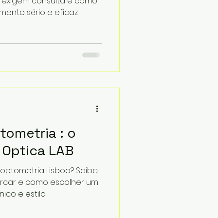
s exigem consulta e como
nto sério e eficaz.
tometria : o
 Optica LAB
optometria Lisboa? Saiba
arcar e como escolher um
ico e estilo.