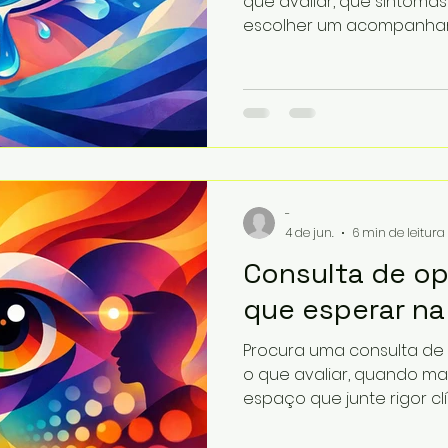
que avaliar, que sintoma
escolher um acompanhame
-
4 de jun.
6 min de leitura
Consulta de op
que esperar na
Procura uma consulta de 
o que avaliar, quando m
espaço que junte rigor clín