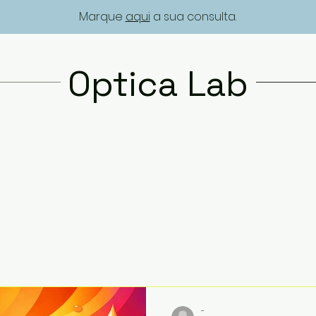
Marque
aqui
a sua consulta.
Optica Lab
-